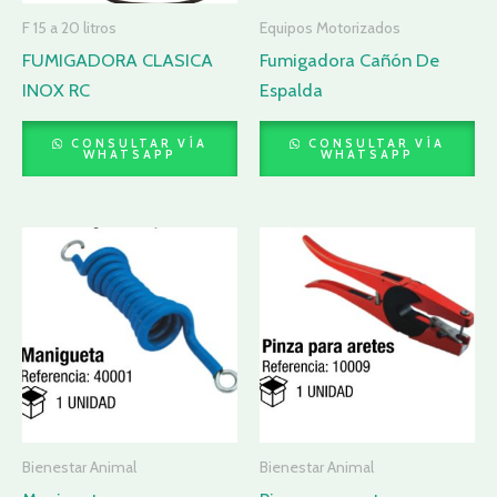
F 15 a 20 litros
Equipos Motorizados
FUMIGADORA CLASICA
Fumigadora Cañón De
INOX RC
Espalda
CONSULTAR VÍA
CONSULTAR VÍA
WHATSAPP
WHATSAPP
Bienestar Animal
Bienestar Animal