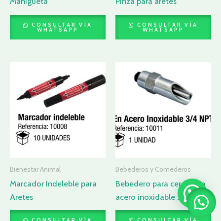
Manigueta
Pinza para aretes
CONSULTAR VÍA
CONSULTAR VÍA
WHATSAPP
WHATSAPP
Bienestar Animal
Bebederos y Comederos
Marcador Indeleble para
Bebedero para cerdos en
Aretes
acero inoxidable 3/4 NPT
CONSULTAR VÍA
CONSULTAR VÍA