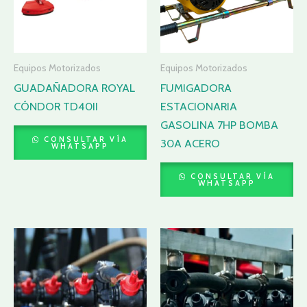
Equipos Motorizados
Equipos Motorizados
GUADAÑADORA ROYAL
FUMIGADORA
CÓNDOR TD40II
ESTACIONARIA
GASOLINA 7HP BOMBA
CONSULTAR VÍA
30A ACERO
WHATSAPP
CONSULTAR VÍA
WHATSAPP