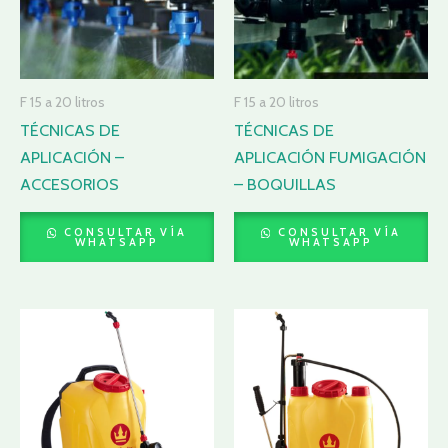
F 15 a 20 litros
F 15 a 20 litros
TÉCNICAS DE
TÉCNICAS DE
APLICACIÓN –
APLICACIÓN FUMIGACIÓN
ACCESORIOS
– BOQUILLAS
CONSULTAR VÍA
CONSULTAR VÍA
WHATSAPP
WHATSAPP