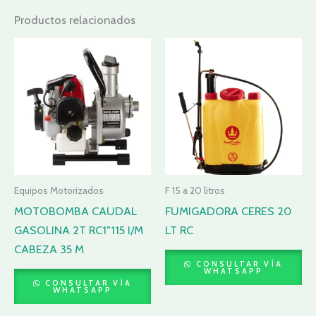
Productos relacionados
Equipos Motorizados
F 15 a 20 litros
MOTOBOMBA CAUDAL
FUMIGADORA CERES 20
GASOLINA 2T RC1″115 I/M
LT RC
CABEZA 35 M
CONSULTAR VÍA
WHATSAPP
CONSULTAR VÍA
WHATSAPP