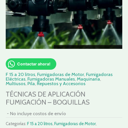
Contactar ahora!
F 15 a 20 litros
,
Fumigadoras de Motor
,
Fumigadoras
Eléctricas
,
Fumigadoras Manuales
,
Maquinaria
,
Multiusos
,
Pila
,
Repuestos y Accesorios
TÉCNICAS DE APLICACIÓN
FUMIGACIÓN – BOQUILLAS
- No incluye costos de envío
Categorías:
F 15 a 20 litros
,
Fumigadoras de Motor
,