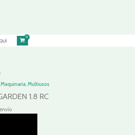
QUÍ
,
Maquinaria
,
Multiusos
ARDEN 1.8 RC
 envío