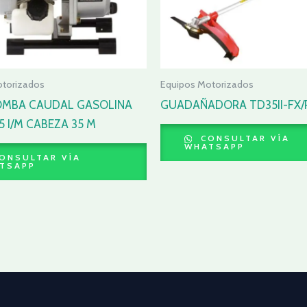
otorizados
Equipos Motorizados
MBA CAUDAL GASOLINA
GUADAÑADORA TD35II-FX/
15 I/M CABEZA 35 M
CONSULTAR VÍA
WHATSAPP
ONSULTAR VÍA
TSAPP