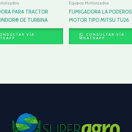
otorizados
Equipos Motorizados
DORA PARA TRACTOR
FUMIGADORA LA PODEROS
NDOR® DE TURBINA
MOTOR TIPO MITSU TU26
ONSULTAR VÍA
CONSULTAR VÍA
TSAPP
WHATSAPP