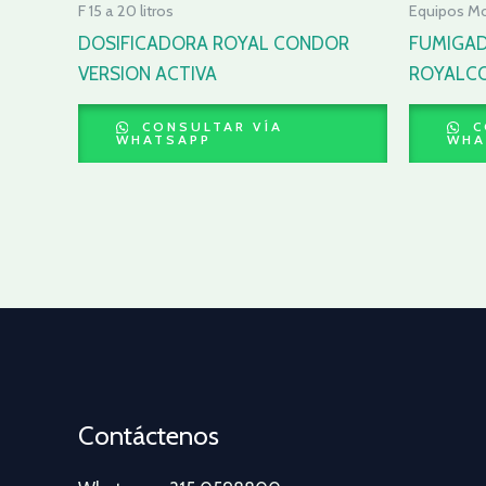
F 15 a 20 litros
Equipos M
DOSIFICADORA ROYAL CONDOR
FUMIGA
VERSION ACTIVA
ROYALCO
CONSULTAR VÍA
C
WHATSAPP
WHA
Contáctenos