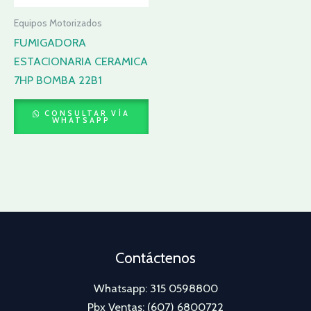
Equipos Motorizados
FUMIGADORA
ESTACIONARIA CERAMICA
7HP BOMBA 22B1
CONSULTAR VÍA
WHATSAPP
Contáctenos
Whatsapp: 315 0598800
Pbx Ventas: (607) 6800722