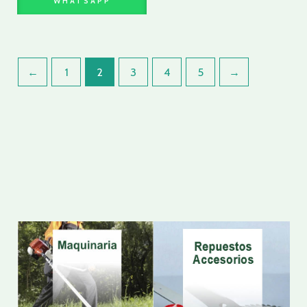
WHATSAPP
←
1
2
3
4
5
→